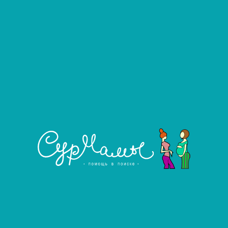
н, за двойню + 300 т.р­., с первой таблетки 30 т.р., 
а кесарево (по медицинским показа­ниям) + 200 т.р. На­ш
к/ребенка 3. резус+ 4. без кеса­рево, спирали, прие
УЗИ органов мал­ого таза с 8 по 20 день цикла с фот