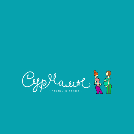
Наличие ПГТ-А у эмбрионов:
Нет
от 20 до 35 лет
Возраст:
от 145 до 200 см
Рост:
от 45 до 100 кг
Вес:
Группа крови:
Не важно
Резус фактор:
Положительный
Семейное положение:
Не важно
Количество детей:
Не важно
Кесарево сечение:
Не важно
Положительный опыт:
Не важно
Условия проживания:
Частичный переезд
Гороскоп:
Не важно
от 1 500 000 до 1 800 000 ₽
Гонорар:
от 40 000 до 40 000
Ежемесячное
₽
содержание: