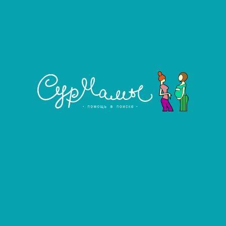
Город проживания:
Москва и МО
от 20 до 35 лет
Возраст:
от 165 до 176 см
Рост:
от 60 до 75 кг
Вес:
Группа крови:
Не важно
Резус фактор:
Положительный
Семейное положение:
Замужем
Количество детей:
2
Кесарево сечение:
Нет
Положительный опыт:
Не важно
Условия проживания:
По месту жительства
Гороскоп:
Рак
от 500 000 до 1 000 000 ₽
Гонорар:
от 20 000 до 30 000 ₽
Ежемесячное содержание: