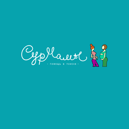
Показать номер телефона
Написать сообщение
Оставить отзыв на анкету
Требования к кандидату
Дорогие девушки! Мы — семейная пара,
находимся в поиске доброй, ответственной
женщины, готовой стать суррогатной мамой и
помочь нам осуществить мечту стать
родителями.
Локация: Москва / Московская область
(желательно проживание здесь или
возможность приезжать)