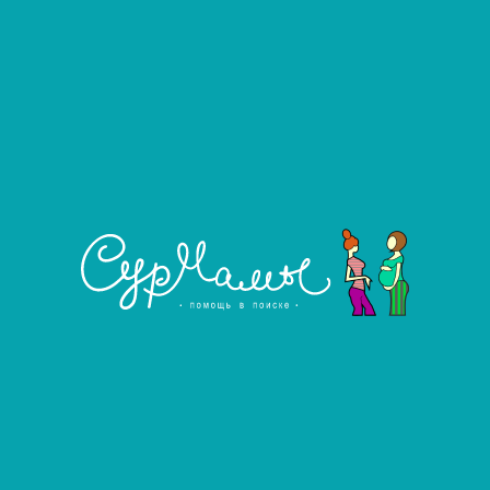
Дети:
Кесарево сечение:
Согласие на переезд:
Опыт:
Гороскоп:
Гонорар:
Ежемесячное содержание:
Показать номер телефона
Оставить отзыв 
бговорить)