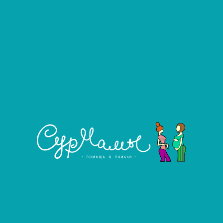
Дети:
Кесарево сечение:
Согласие на переезд:
Опыт:
Гороскоп:
Гонорар:
Ежемесячное содержание:
Показать номер телефона
Оставить отзыв 
в программу готовить хоть сейчас, анализы не сда