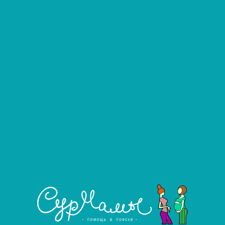
Попова Елена
#1888
Сурмама
Город:
Ярославль
Возраст:
35 лет
Рост:
170