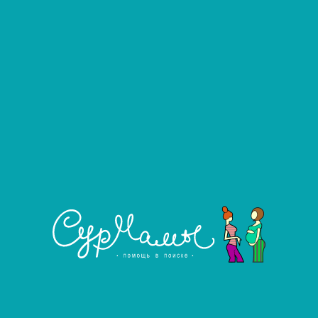
Фильтровать
Развернуть фильтр
Ищу сурмаму
Услуга агентства
Ищу сурмаму
Ищу сурмаму