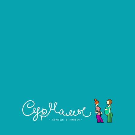
га агентства
Ищу сурмаму