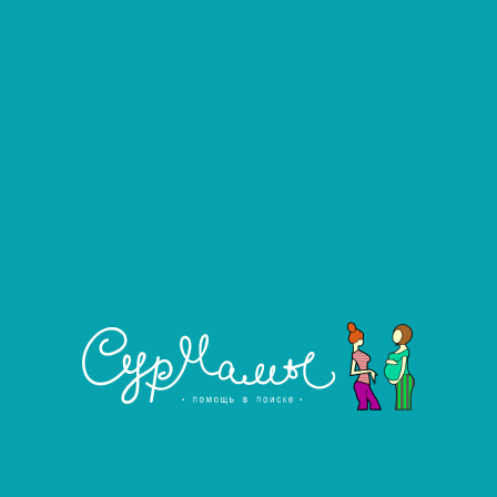
Фильтровать
Развернуть фильтр
Ищу сурмаму
Услуга агентства
Ищу сурмаму
Ищу сурмаму