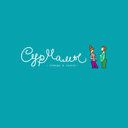
Фильтровать
Развернуть фильтр
Ищу сурмаму
Услуга агентства
Ищу сурмаму
Ищу сурмаму