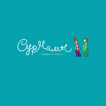
Фильтровать
Развернуть фильтр
Ищу сурмаму
Услуга агентства
Ищу сурмаму
Ищу сурмаму