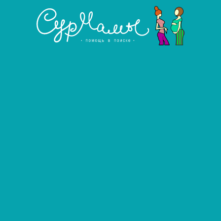
осле родов. 50 тыс. каждый месяц
почту senatorova20112@bk.ru
отношение