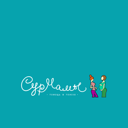
Возраст:
41 год
Наличие эмбрионов:
Да
Наличие ПГТ-А у эмбрионов:
Да
от 20 до 35 лет
Возраст:
от 145 до 200 см
Рост:
от 45 до 80 кг
Вес:
Группа крови:
Не важно
Резус фактор:
Не важно
Семейное положение:
Не важно
Количество детей:
1, 2, 3
Кесарево сечение:
Нет
Положительный опыт:
Не важно
Условия проживания:
Не важно
Гороскоп:
Не важно
от 1 500 000 до 2 000 000 ₽
Гонорар:
от 40 000 до 40 000
Ежемесячное