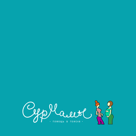
Банникова Марина Сергеевна
#2082
Донор яйцеклеток
Город:
Тюмень