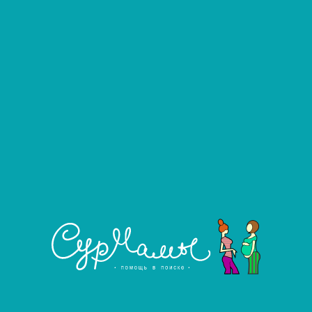
Золотарева Арина
#921
Донор яйцеклеток
Город:
Челябинск
Возраст:
21 год