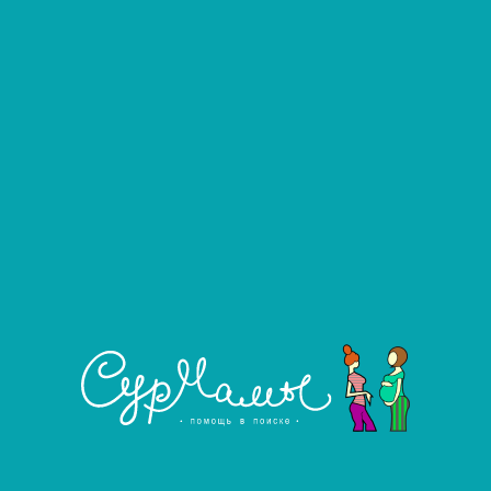
Пикалова Анастасия
#1726
Донор яйцеклеток
Город:
Иркутск
Возраст:
22 года