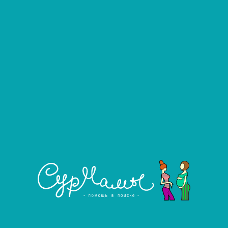
Дениско Евгения
#1599
Донор яйцеклеток
Город:
Новокузнецк
Возраст:
30 лет