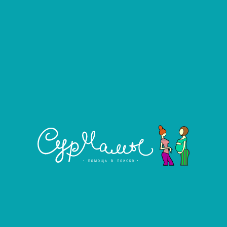
К. Э.
#559
Донор яйцеклеток
Город:
Санкт-Петербург и ЛО