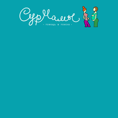
Рост:
160
Вес:
58
Цвет волос:
Шатенка
Цвет глаз:
Зеленый
Тип волос:
Прямые
Структура волос:
Густые
Группа крови:
Вторая
Резус-фактор:
Отрицательный
Образование:
Среднее профессиональное
Наличие детей:
1
Гороскоп:
Рак
Опыт донорства:
Нет
от 50 000 руб.
Ожидаемый гонорар:
Показать номер телефона